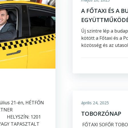
A FŐTAXI ÉS A 
EGYÜTTMŰKÖDÉS
Új szintre lép a buda
kötött a Főtaxi és a P
közösség és az utasok 
úlius 21-én, HÉTFŐN
április 24, 2025
ARTNER
TOBORZÓNAP
 HELYSZÍN: 1201
 VAGY TAPASZTALT
FŐTAXI SOFŐR TOBOR