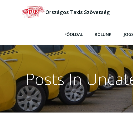
Skip
to
Országos Taxis Szövetség
content
FŐOLDAL
RÓLUNK
JOG
Posts In Uncat