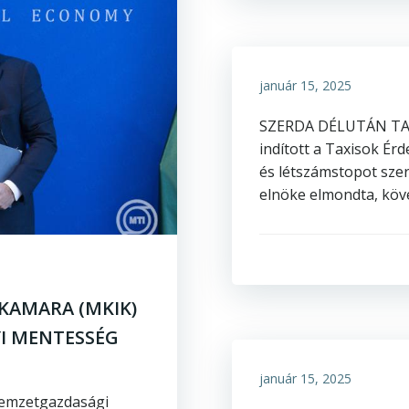
január 15, 2025
SZERDA DÉLUTÁN TA
indított a Taxisok Ér
és létszámstopot sze
elnöke elmondta, köve
RKAMARA (MKIK)
I MENTESSÉG
január 15, 2025
nemzetgazdasági