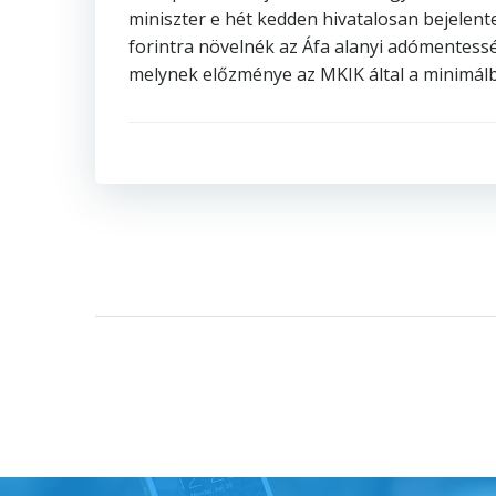
miniszter e hét kedden hivatalosan bejelente
forintra növelnék az Áfa alanyi adómentess
melynek előzménye az MKIK által a minimálb