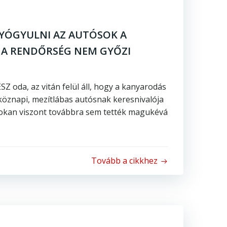
GYÓGYULNI AZ AUTÓSOK A
 A RENDŐRSÉG NEM GYŐZI
SZ oda, az vitán felül áll, hogy a kanyarodás
köznapi, mezítlábas autósnak keresnivalója
Sokan viszont továbbra sem tették magukévá
Tovább a cikkhez