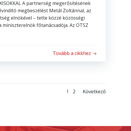
ISOKKAL A partnerség megerősítésének
vindító megbeszélést Metál Zoltánnal, az
tség elnökével – tette közzé közösségi
, a miniszterelnök főtanácsadója. Az OTSZ
Tovább a cikkhez
Posts
Posts
Page
Page
1
2
Következő
Navigation
Navigati