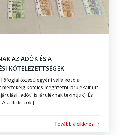
AK AZ ADÓK ÉS A
ÉSI KÖTELEZETTSÉGEK
 Főfoglalkozású egyéni vállalkozó a
mértékéig köteles megfizetni járulékait (itt
járulási „adót” is járuléknak tekintjük). És
 A vállalkozók […]
Tovább a cikkhez