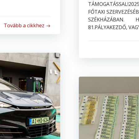
TÁMOGATÁSSAL!2025. 
FŐTAXI SZERVEZÉSÉ
SZÉKHÁZÁBAN. HELY
Tovább a cikkhez
81.PÁLYAKEZDŐ, VAG