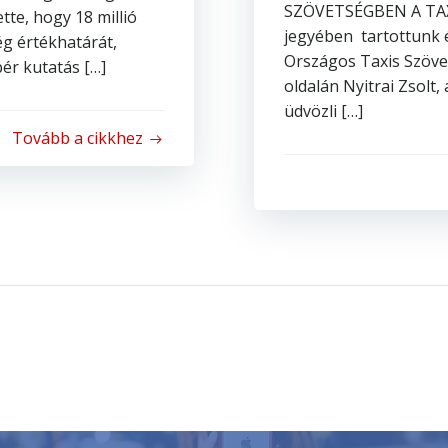
SZÖVETSÉGBEN A TAX
tte, hogy 18 millió
jegyében tartottunk é
ég értékhatárát,
Országos Taxis Szöve
ér kutatás […]
oldalán Nyitrai Zsolt
üdvözli […]
Tovább a cikkhez