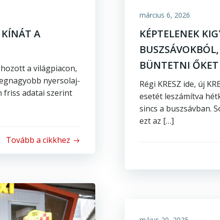
március 6, 2026
 KÍNÁT A
KÉPTELENEK KI
BUSZSÁVOKBÓL,
BÜNTETNI ŐKET
hozott a világpiacon,
 legnagyobb nyersolaj-
Régi KRESZ ide, új KRE
friss adatai szerint
esetét leszámítva hét
sincs a buszsávban. 
ezt az […]
Tovább a cikkhez
május 20, 2025