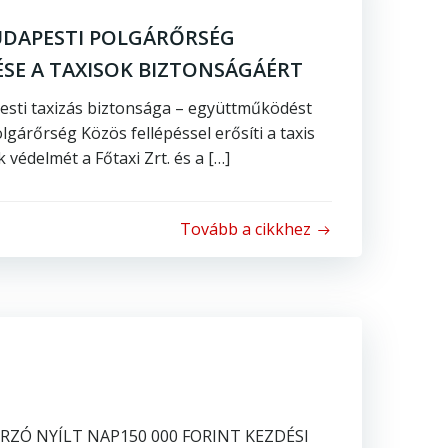
BUDAPESTI POLGÁRŐRSÉG
E A TAXISOK BIZTONSÁGÁÉRT
pesti taxizás biztonsága – együttműködést
olgárőrség Közös fellépéssel erősíti a taxis
védelmét a Főtaxi Zrt. és a […]
Tovább a cikkhez
ZÓ NYÍLT NAP150 000 FORINT KEZDÉSI