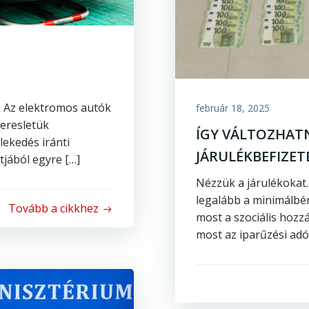
je Az elektromos autók
február 18, 2025
keresletük
ÍGY VÁLTOZHATN
lekedés iránti
JÁRULÉKBEFIZET
jából egyre […]
Nézzük a járulékokat.
legalább a minimálbér 
Tovább a cikkhez
most a szociális hozzá
most az iparűzési adó.