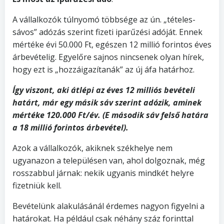
A vállalkozók túlnyomó többsége az ún. „tételes-
sávos” adózás szerint fizeti iparűzési adóját. Ennek
mértéke évi 50.000 Ft, egészen 12 millió forintos éves
árbevételig. Egyelőre sajnos nincsenek olyan hírek,
hogy ezt is „hozzáigazítanák” az új áfa határhoz.
Így viszont, aki átlépi az éves 12 milliós bevételi
határt, már egy másik sáv szerint adózik, aminek
mértéke 120.000 Ft/év. (E második sáv felső határa
a 18 millió forintos árbevétel).
Azok a vállalkozók, akiknek székhelye nem
ugyanazon a településen van, ahol dolgoznak, még
rosszabbul járnak: nekik ugyanis mindkét helyre
fizetniük kell.
Bevételünk alakulásánál érdemes nagyon figyelni a
határokat. Ha például csak néhány száz forinttal