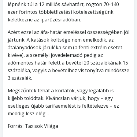
lépnénk túl a 12 milliós sávhatárt, rögtön 70-140
ezer forintos többletfizetési kötelezettségünk
keletkezne az iparűzési adóban.
Azért ezzel az áfa-határ emeléssel összességében jól
jártunk. A katások költsége nem emelkedik, az
átalányadósok járuléka sem (a fenti extrém esetet
kivéve), a személyi jövedelemadó pedig az
adómentes határ felett a bevétel 20 százalékának 15
százaléka, vagyis a bevételhez viszonyítva mindössze
3 százalék.
Megszűntek tehát a korlátok, vagy legalább is
kijjebb tolódtak. Kíváncsian várjuk, hogy – egy
esetleges újabb tarifaemelést is feltételezve – ez
meddig lesz elég…
Forrás: Taxisok Világa