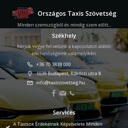
Országos Taxis Szövetség
Minden szemszögből és mindig szem előtt...
Székhely
Kérjük vegye fel velünk a kapcsolatot alábbi
elérhetőségeink valamelyikén.
+36 70 3838 000
1039 Budapest, Rákóczi utca 8.
info@taxiszovetseg.hu
Services
A Taxisok Érdekeinek Képviselete Minden