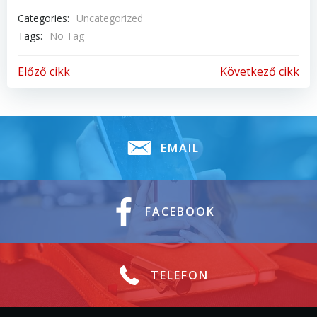
Categories:
Uncategorized
Tags:
No Tag
Bejegyzés
Bejegyzés
Előző cikk
Következő cikk
Navigáció
Navigáció
EMAIL
FACEBOOK
TELEFON