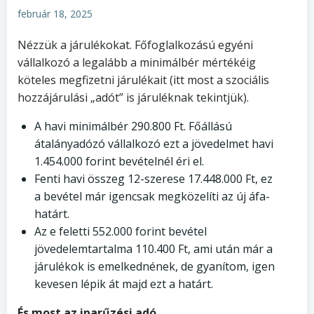
február 18, 2025
Nézzük a járulékokat. Főfoglalkozású egyéni
vállalkozó a legalább a minimálbér mértékéig
köteles megfizetni járulékait (itt most a szociális
hozzájárulási „adót” is járuléknak tekintjük).
A havi minimálbér 290.800 Ft. Főállású
átalányadózó vállalkozó ezt a jövedelmet havi
1.454.000 forint bevételnél éri el.
Fenti havi összeg 12-szerese 17.448.000 Ft, ez
a bevétel már igencsak megközelíti az új áfa-
határt.
Az e feletti 552.000 forint bevétel
jövedelemtartalma 110.400 Ft, ami után már a
járulékok is emelkednének, de gyanítom, igen
kevesen lépik át majd ezt a határt.
És most az iparűzési adó
.