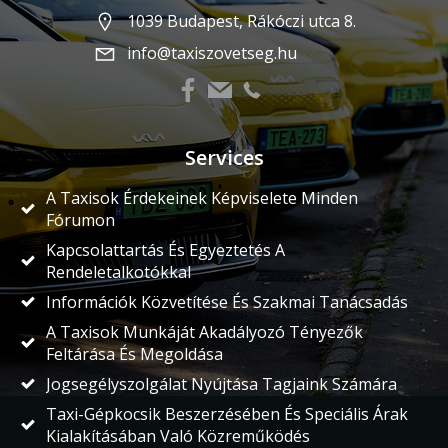
1039 Budapest, Rákóczi utca 8.
info@taxiszovetseg.hu
Services
A Taxisok Érdekeinek Képviselete Minden
Fórumon
Kapcsolattartás És Egyeztetés A
Rendeletalkotókkal
Információk Közvetítése És Szakmai Tanácsadás
A Taxisok Munkáját Akadályozó Tényezők
Feltárása És Megoldása
Jogsegélyszolgálat Nyújtása Tagjaink Számára
Taxi-Gépkocsik Beszerzésében És Speciális Árak
Kialakításában Való Közreműködés