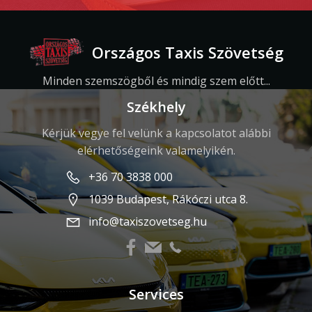
Országos Taxis Szövetség
Minden szemszögből és mindig szem előtt...
Székhely
Kérjük vegye fel velünk a kapcsolatot alábbi
elérhetőségeink valamelyikén.
+36 70 3838 000
1039 Budapest, Rákóczi utca 8.
info@taxiszovetseg.hu
Services