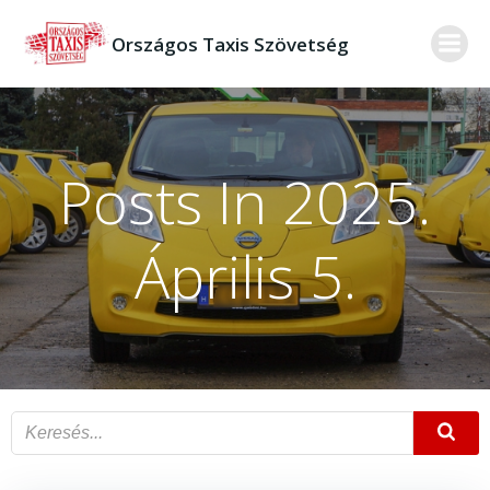
Skip
to
Országos Taxis Szövetség
content
Posts In 2025.
Április 5.