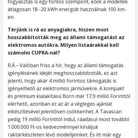
fogyasztás is egy fontos szempont, ezek a modellek
átlagosan 18 -20 kWh energiát használnak 100 km-
en.
Térjünk is rá az anyagiakra, hiszen most
hosszabbították meg az állami támogatást az
elektromos autókra. Milyen listaárakkal kell
számolni CUPRA-nál?
R.Á.– Valóban friss a hír, hogy az állami támogatás
igénylésének idejét meghosszabbították, ez azt
jelenti, hogy akár 4 millió forintos támogatás is
igényelhető az elektromos járművekre. A kompakt
és prémium kialakítású Born már 17,9 millió Forinttól
elérhető, azonban ez az ár a végleges ajánlat
elkészítésével jelentősen csökkenhet. A Tavascan
pedig 19 millió Forinttól indul, ráadásul most további
1.000.000 Ft-os kedvezménnyel kínáljuk
raktárkészleten lévő modelljeinket. És itt már egy