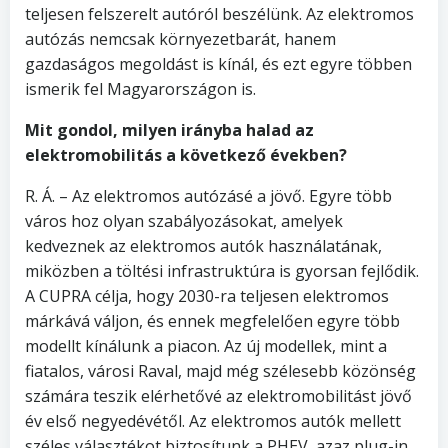
teljesen felszerelt autóról beszélünk. Az elektromos
autózás nemcsak környezetbarát, hanem
gazdaságos megoldást is kínál, és ezt egyre többen
ismerik fel Magyarországon is.
Mit gondol, milyen irányba halad az
elektromobilitás a következő években?
R. Á. – Az elektromos autózásé a jövő. Egyre több
város hoz olyan szabályozásokat, amelyek
kedveznek az elektromos autók használatának,
miközben a töltési infrastruktúra is gyorsan fejlődik.
A CUPRA célja, hogy 2030-ra teljesen elektromos
márkává váljon, és ennek megfelelően egyre több
modellt kínálunk a piacon. Az új modellek, mint a
fiatalos, városi Raval, majd még szélesebb közönség
számára teszik elérhetővé az elektromobilitást jövő
év első negyedévétől. Az elektromos autók mellett
széles választékot biztosítunk a PHEV, azaz plug-in