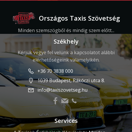
Országos Taxis Szövetség
Minden szemszögből és mindig szem előtt...
Székhely
Kérjük vegye fel velünk a kapcsolatot alábbi
elérhetőségeink valamelyikén.
+36 70 3838 000
1039 Budapest, Rákóczi utca 8.
info@taxiszovetseg.hu
Services