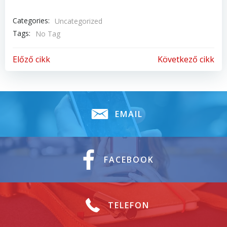
Categories:
Uncategorized
Tags:
No Tag
Bejegyzés
Bejegyzés
Előző cikk
Következő cikk
Navigáció
Navigáció
EMAIL
FACEBOOK
TELEFON