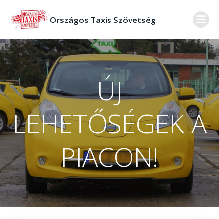
Skip
to
Országos Taxis Szövetség
content
ÚJ
LEHETŐSÉGEK A
PIACON!