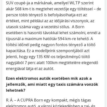
SUV coupé-ja a márkának, amellyel WLTP szerint
akár 568 km-t is megtehet vezetője egy töltéssel – de
persze több tényező is befolyásolhatja ezt az
értéket, mint például az az időjárási viszonyok, az
utasok száma vagy a vezetési stílus. A Born
esetében is hasonló távokkal lehet számolni, ennél a
típusnál a maximum hatótáv 594 km-re tehető. A
töltési időnél pedig nagyon fontos tényező a töltő
kapacitása. Ez a modelljeink szempontjából azt
jelenti, hogy egy 135 KW-os teljesítményű töltő
nagyjából 7 perc alatt 100km megtételére elegendő
energiával látja el az autót.
Ezen elektromos autók esetében mik azok a
jellemzők, ami miatt egy taxis számára vonzók
lehetnek?
R. Á. – A CUPRA Born egy kompakt, mégis tágas
elektromos autó, a városi közlekedésben a zaj- és