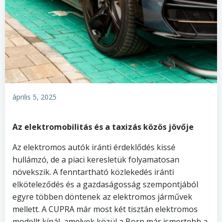
április 5, 2025
Az elektromobilitás és a taxizás közös jövője
Az elektromos autók iránti érdeklődés kissé
hullámzó, de a piaci keresletük folyamatosan
növekszik. A fenntartható közlekedés iránti
elköteleződés és a gazdaságosság szempontjából
egyre többen döntenek az elektromos járművek
mellett. A CUPRA már most két tisztán elektromos
modellt kínál, amelyek közül a Born már ismertebb a