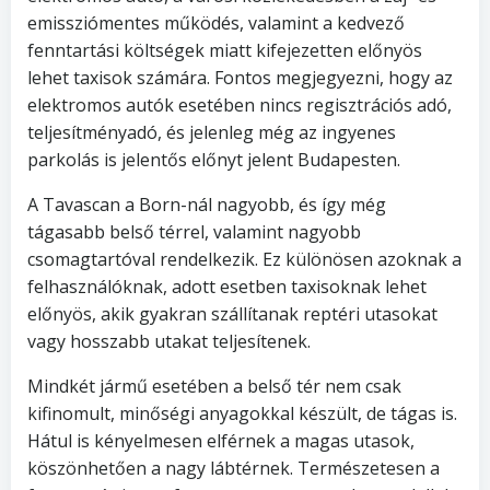
emissziómentes működés, valamint a kedvező
fenntartási költségek miatt kifejezetten előnyös
lehet taxisok számára. Fontos megjegyezni, hogy az
elektromos autók esetében nincs regisztrációs adó,
teljesítményadó, és jelenleg még az ingyenes
parkolás is jelentős előnyt jelent Budapesten.
A Tavascan a Born-nál nagyobb, és így még
tágasabb belső térrel, valamint nagyobb
csomagtartóval rendelkezik. Ez különösen azoknak a
felhasználóknak, adott esetben taxisoknak lehet
előnyös, akik gyakran szállítanak reptéri utasokat
vagy hosszabb utakat teljesítenek.
Mindkét jármű esetében a belső tér nem csak
kifinomult, minőségi anyagokkal készült, de tágas is.
Hátul is kényelmesen elférnek a magas utasok,
köszönhetően a nagy
lábtérnek.
Természetesen a