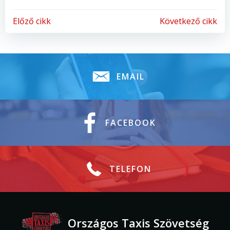
Bejegyzés
Bejegyzés
Előző cikk
Következő cikk
Navigáció
Navigáció
EMAIL
FACEBOOK
TELEFON
Országos Taxis Szövetség