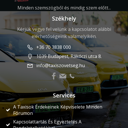
Minden szemszögből és mindig szem előtt...
Székhely
Kérjük vegye fel velünk a kapcsolatot alábbi
elérhetőségeink valamelyikén.
+36 70 3838 000
1039 Budapest, Rákóczi utca 8.
info@taxiszovetseg.hu
Services
A Taxisok Érdekeinek Képviselete Minden
Fórumon
Kapcsolattartás És Egyeztetés A