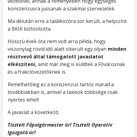
vezetővel, annak a reményében hogy egységes
konszenzusra jussanak a szakmai szervezetek.
Ma délután erre a találkozóra sor került, a helyszínt
a BKIK biztosította.
Hosszú évek óta nem volt arra példa, hogy
viszonylag rövid idő alatt sikerült egy olyan
minden
résztvevő által támogatott javaslatot
elkészíteni,
amit már meg is küldtek a Fővárosnak
és a frakcióvezetőknek is.
Remélhetőleg ez a konszenzus tartós marad a
továbbiakban is, amivel a taxisok többsége csak
nyertes lehet!
A javaslat a következő:
Tisztelt Főpolgármester úr! Tisztelt Operatív
Igazgató úr!