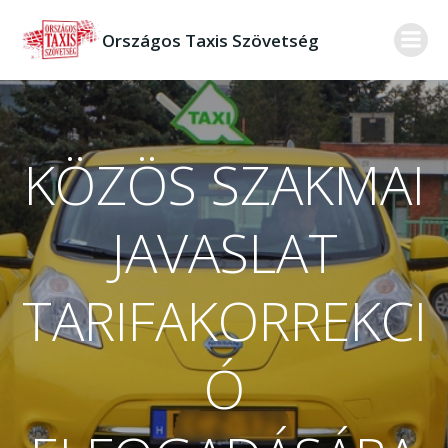
Skip
to
Országos Taxis Szövetség
content
KÖZÖS SZAKMAI
JAVASLAT
TARIFAKORREKCI
Ó