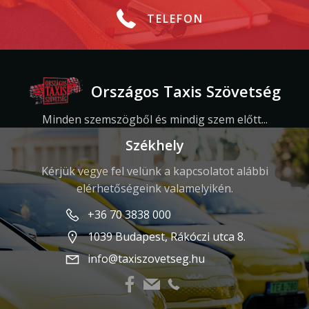
TELEFON
Országos Taxis Szövetség
Minden szemszögből és mindig szem előtt...
Székhely
Kérjük vegye fel velünk a kapcsolatot alábbi
elérhetőségeink valamelyikén.
+36 70 3838 000
1039 Budapest, Rákóczi utca 8.
info@taxiszovetseg.hu