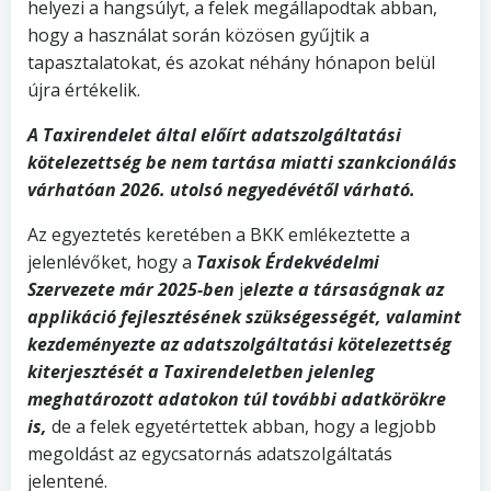
helyezi a hangsúlyt, a felek megállapodtak abban,
hogy a használat során közösen gyűjtik a
tapasztalatokat, és azokat néhány hónapon belül
újra értékelik.
A Taxirendelet által előírt adatszolgáltatási
kötelezettség be nem tartása miatti szankcionálás
várhatóan 2026. utolsó negyedévétől várható.
Az egyeztetés keretében a BKK emlékeztette a
jelenlévőket, hogy a
Taxisok Érdekvédelmi
Szervezete
már 2025-ben
j
elezte a társaságnak az
applikáció fejlesztésének szükségességét, valamint
kezdeményezte az adatszolgáltatási kötelezettség
kiterjesztését a Taxirendeletben jelenleg
meghatározott adatokon túl további adatkörökre
is,
de a felek egyetértettek abban, hogy a legjobb
megoldást az egycsatornás adatszolgáltatás
jelentené.