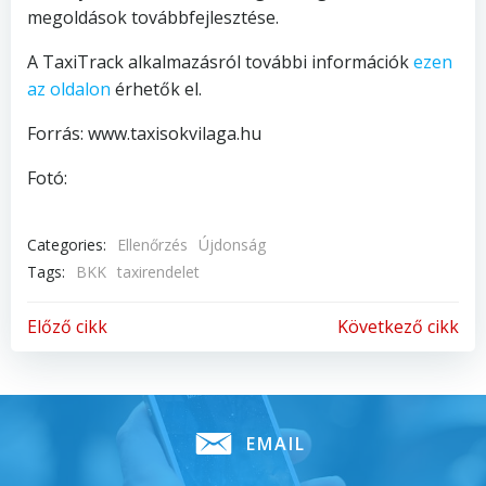
megoldások továbbfejlesztése.
A TaxiTrack alkalmazásról további információk
ezen
az oldalon
érhetők el.
Forrás: www.taxisokvilaga.hu
Fotó:
Categories:
Ellenőrzés
Újdonság
Tags:
BKK
taxirendelet
Bejegyzés
Bejegyzés
Előző cikk
Következő cikk
Navigáció
Navigáció
EMAIL