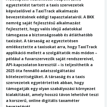
egyeztetést tartott a taxis szervezetek
képviselőivel a TaxiTrack alkalmazás
bevezetésének eddigi tapasztalatairól. A BKK
nemrég saját fejlesztésű alkalmazást
fejlesztett, hogy valós idejű adatokkal
támogassa a biztonságosabb és átláthatóbb
taxizást. A társaság az egyeztetésen
emlékeztette a taxisokat arra, hogy TaxiTrack
applikáció mellett a szolgáltatók más módon –
például a fuvarszervezők saját rendszereivel,
API-kapcsolaton keresztül – is teljesíthetik a
2025 óta fennálló adatszolgáltatási
kötelezettségüket. A társaság és a taxis
szervezetek egyetértettek abban, hogy
támogatják egy olyan szabályozási környezet
kialakítását, amely hosszú távon lehetővé teszi
a korszerű, online digitális taxaméter
bevezetését.