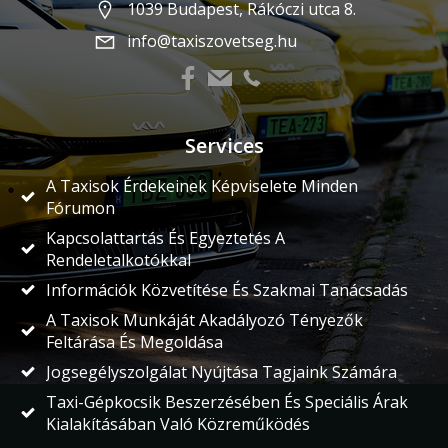
1039 Budapest, Rákóczi utca 8.
info@taxiszovetseg.hu
Services
A Taxisok Érdekeinek Képviselete Minden
Fórumon
Kapcsolattartás És Egyeztetés A
Rendeletalkotókkal
Információk Közvetítése És Szakmai Tanácsadás
A Taxisok Munkáját Akadályozó Tényezők
Feltárása És Megoldása
Jogsegélyszolgálat Nyújtása Tagjaink Számára
Taxi-Gépkocsik Beszerzésében És Speciális Árak
Kialakításában Való Közreműködés