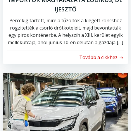
IJESZTŐ
Percekig tartott, mire a tűzoltók a kiégett roncshoz
rögzítették a csörlő drótköteleit, majd bevontatták
egy piros konténerbe. A helyszín a XIII. kerület egyik
mellékutcája, ahol június 10-én délután a gazdája […]
Tovább a cikkhez