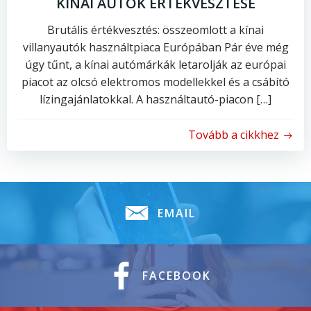
KÍNAI AUTÓK ÉRTÉKVESZTÉSE
Brutális értékvesztés: összeomlott a kínai
villanyautók használtpiaca Európában Pár éve még
úgy tűnt, a kínai autómárkák letarolják az európai
piacot az olcsó elektromos modellekkel és a csábító
lízingajánlatokkal. A használtautó-piacon […]
Tovább a cikkhez
EMAIL
FACEBOOK