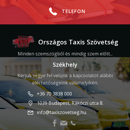
TELEFON
Országos Taxis Szövetség
Minden szemszögből és mindig szem előtt...
Székhely
Kérjük vegye fel velünk a kapcsolatot alábbi
elérhetőségeink valamelyikén.
+36 70 3838 000
1039 Budapest, Rákóczi utca 8.
info@taxiszovetseg.hu