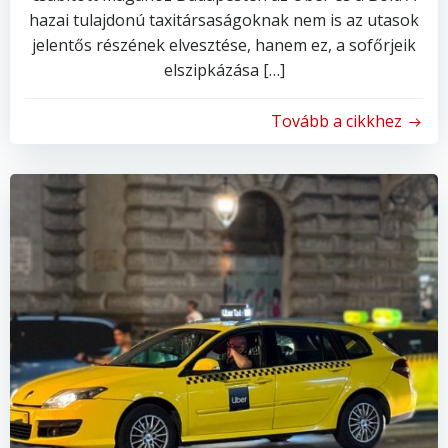
hazai tulajdonú taxitársaságoknak nem is az utasok
jelentős részének elvesztése, hanem ez, a sofőrjeik
elszipkázása […]
Tovább a cikkhez