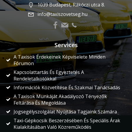
1039 Budapest, Rákóczi utca 8.
info@taxiszovetseg.hu
Services
A Taxisok Érdekeinek Képviselete Minden
Fórumon
Kapcsolattartás És Egyeztetés A
Rendeletalkotókkal
Információk Közvetítése És Szakmai Tanácsadás
A Taxisok Munkáját Akadályozó Tényezők
Feltárása És Megoldása
Jogsegélyszolgálat Nyújtása Tagjaink Számára
Taxi-Gépkocsik Beszerzésében És Speciális Árak
Kialakításában Való Közreműködés