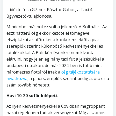
– idézte fel a G7-nek Pásztor Gábor, a Taxi 4
ügyvezető-tulajdonosa.
Mindenhol máshol ez volt a jellemző. A Boltnál is. Az
észt hátterű cég ekkor kezdte el tömegével
elszipkázni a sofőröket a konkurensektől a piaci
szereplők szerint különböző kedvezményekkel és
jutalékokkal. A Bolt kérdésünkre nem kívánta
elárulni, hogy jelenleg hány taxi fut a jelzésükkel a
budapesti utcákon, de már 2024-ben is több mint
háromezres flottáról írtak a
cég tájékoztatására
hivatkozva
, a piaci szereplők szerint pedig azóta ez a
szám tovább nőhetett.
Havi 10-20 sofőr kilépett
Az ilyen kedvezményekkel a Covidban megroppant
hazai cégek nem tudtak versenyezni. Míg a számos