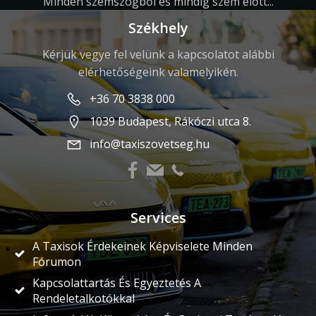
Minden szemszögből és mindig szem előtt...
Székhely
Kérjük vegye fel velünk a kapcsolatot alábbi
elérhetőségeink valamelyikén.
+36 70 3838 000
1039 Budapest, Rákóczi utca 8.
info@taxiszovetseg.hu
Services
A Taxisok Érdekeinek Képviselete Minden
Fórumon
Kapcsolattartás És Egyeztetés A
Rendeletalkotókkal