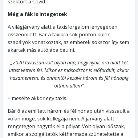
szektort a Covid.
Még a fák is integettek
A világjárvány alatt a taxisforgalom lényegében
összeomlott. Bár a taxikra sok ponton külön
szabályok vonatkoztak, az emberek sokszor így sem
akartak más autójába beülni.
„2020 tavaszán volt olyan nap, hogy nyolc óra alatt két
utast vettem fel. Mikor ez másodszor is előfordult, akkor
hazamentem, és onnantól kezdve három és fél hónapig
otthon ültem”
– mesélte akkor egy taxis.
Bár ő az említett három és fél hónap után visszaült a
volán mögé, sok kollégája nem. A járvány alatt
rengetegen hagyták el a pályát. Volt olyan időszak,
amikor a szolgáltatók kétharmada szüneteltette a