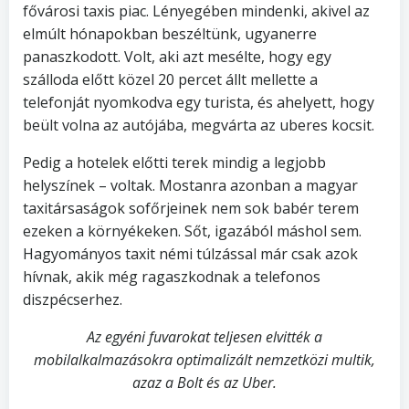
fővárosi taxis piac. Lényegében mindenki, akivel az
elmúlt hónapokban beszéltünk, ugyanerre
panaszkodott. Volt, aki azt mesélte, hogy egy
szálloda előtt közel 20 percet állt mellette a
telefonját nyomkodva egy turista, és ahelyett, hogy
beült volna az autójába, megvárta az uberes kocsit.
Pedig a hotelek előtti terek mindig a legjobb
helyszínek – voltak. Mostanra azonban a magyar
taxitársaságok sofőrjeinek nem sok babér terem
ezeken a környékeken. Sőt, igazából máshol sem.
Hagyományos taxit némi túlzással már csak azok
hívnak, akik még ragaszkodnak a telefonos
diszpécserhez.
Az egyéni fuvarokat teljesen elvitték a
mobilalkalmazásokra optimalizált nemzetközi multik,
azaz a Bolt és az Uber.