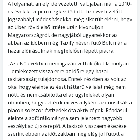
A folyamat, amely ide vezetett, valójában már a 2010-
es évek közepén megkezdődött. Tíz évvel ezelőtt
jogszabályi módosításokkal még sikerült elérni, hogy
az Uber rövid első ittléte után kivonuljon
Magyarországról, de nagyjából ugyanekkor az
abban az időben még Taxify néven futó Bolt már a
hazai előírásoknak megfelelően lépett piacra.
„Az első években nem igazán vettük őket komolyan”
– emlékezett vissza erre az időre egy hazai
taxitársaság tulajdonosa. Ennek részben az volt az
oka, hogy eleinte az észt hátterű vállalat még nem
nőtt, és nem csábította el az ügyfeleket olyan
ütemben, hogy azt érdemi veszélyként azonosítsák a
piacon sokszor évtizedek óta aktív cégek. Ráadásul
eleinte a sofőrállományra sem jelentett nagyobb
veszélyt az új szereplő. A taxisok visszaemlékezése
szerint ebben az időszakban még elég jól futott a