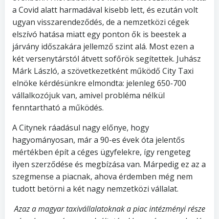
a Covid alatt harmadával kisebb lett, és ezután volt
ugyan visszarendeződés, de a nemzetközi cégek
elszívó hatása miatt egy ponton ők is beestek a
járvány időszakára jellemző szint alá. Most ezen a
két versenytárstól átvett sofőrök segítettek. Juhász
Márk László, a szövetkezetként működő City Taxi
elnöke kérdésünkre elmondta: jelenleg 650-700
vállalkozójuk van, amivel probléma nélkül
fenntartható a működés.
A Citynek ráadásul nagy előnye, hogy
hagyományosan, már a 90-es évek óta jelentős
mértékben épít a céges ügyfelekre, így rengeteg
ilyen szerződése és megbízása van. Márpedig ez az a
szegmense a piacnak, ahova érdemben még nem
tudott betörni a két nagy nemzetközi vállalat.
Azaz a magyar taxivállalatoknak a piac intézményi része