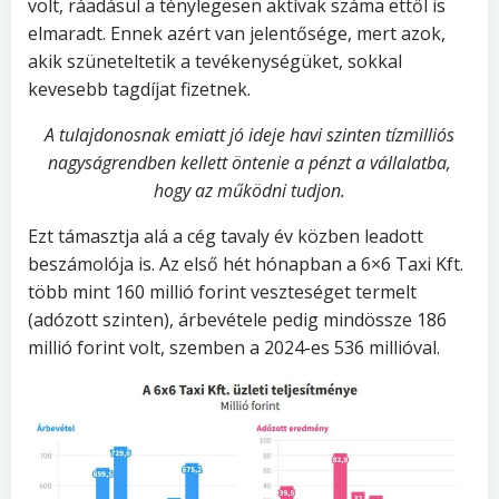
volt, ráadásul a ténylegesen aktívak száma ettől is
elmaradt. Ennek azért van jelentősége, mert azok,
akik szüneteltetik a tevékenységüket, sokkal
kevesebb tagdíjat fizetnek.
A tulajdonosnak emiatt jó ideje havi szinten tízmilliós
nagyságrendben kellett öntenie a pénzt a vállalatba,
hogy az működni tudjon.
Ezt támasztja alá a cég tavaly év közben leadott
beszámolója is. Az első hét hónapban a 6×6 Taxi Kft.
több mint 160 millió forint veszteséget termelt
(adózott szinten), árbevétele pedig mindössze 186
millió forint volt, szemben a 2024-es 536 millióval.