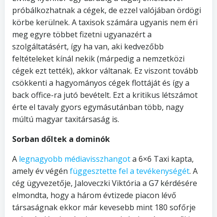
próbálkozhatnak a cégek, de ezzel valójában ördögi
körbe kerülnek. A taxisok számára ugyanis nem éri
meg egyre többet fizetni ugyanazért a
szolgáltatásért, így ha van, aki kedvezőbb
feltételeket kínál nekik (márpedig a nemzetközi
cégek ezt tették), akkor váltanak. Ez viszont tovább
csökkenti a hagyományos cégek flottáját és így a
back office-ra jutó bevételt. Ezt a kritikus létszámot
érte el tavaly gyors egymásutánban több, nagy
múltú magyar taxitársaság is.
Sorban dőltek a dominók
A
legnagyobb médiavisszhangot
a 6×6 Taxi kapta,
amely év végén
függesztette fel a tevékenységét
. A
cég ügyvezetője, Jaloveczki Viktória a G7 kérdésére
elmondta, hogy a három évtizede piacon lévő
társaságnak ekkor már kevesebb mint 180 sofőrje