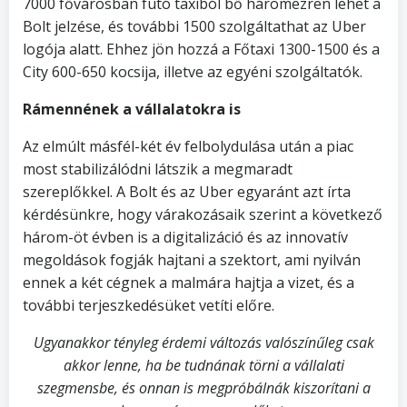
7000 fővárosban futó taxiból bő háromezren lehet a
Bolt jelzése, és további 1500 szolgáltathat az Uber
logója alatt. Ehhez jön hozzá a Főtaxi 1300-1500 és a
City 600-650 kocsija, illetve az egyéni szolgáltatók.
Rámennének a vállalatokra is
Az elmúlt másfél-két év felbolydulása után a piac
most stabilizálódni látszik a megmaradt
szereplőkkel. A Bolt és az Uber egyaránt azt írta
kérdésünkre, hogy várakozásaik szerint a következő
három-öt évben is a digitalizáció és az innovatív
megoldások fogják hajtani a szektort, ami nyilván
ennek a két cégnek a malmára hajtja a vizet, és a
további terjeszkedésüket vetíti előre.
Ugyanakkor tényleg érdemi változás valószínűleg csak
akkor lenne, ha be tudnának törni a vállalati
szegmensbe, és onnan is megpróbálnák kiszorítani a