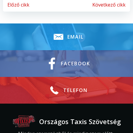
Bejegyzés
Bejegyzés
Előző cikk
Következő cikk
Navigáció
Navigáció
EMAIL
FACEBOOK
TELEFON
Országos Taxis Szövetség