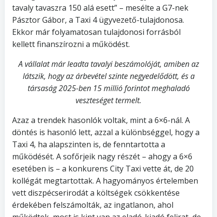
tavaly tavaszra 150 alá esett” – mesélte a G7-nek
Pásztor Gábor, a Taxi 4 ügyvezető-tulajdonosa.
Ekkor már folyamatosan tulajdonosi forrásból
kellett finanszírozni a működést.
A vállalat már leadta tavalyi beszámolóját, amiben az
látszik, hogy az árbevétel szinte negyedelődött, és a
társaság 2025-ben 15 millió forintot meghaladó
veszteséget termelt.
Azaz a trendek hasonlók voltak, mint a 6×6-nál. A
döntés is hasonló lett, azzal a különbséggel, hogy a
Taxi 4, ha alapszinten is, de fenntartotta a
működését. A sofőrjeik nagy részét – ahogy a 6×6
esetében is – a konkurens City Taxi vette át, de 20
kollégát megtartottak. A hagyományos értelemben
vett diszpécserirodát a költségek csökkentése
érdekében felszámolták, az ingatlanon, ahol
működtek, most is kint van az eladó-kiadó felirat, de