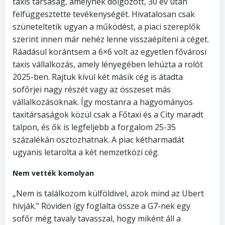
taxis társaság, amelynek dolgozott, 30 év után
felfüggesztette tevékenységét. Hivatalosan csak
szüneteltetik ugyan a működést, a piaci szereplők
szerint innen már nehéz lenne visszaépíteni a céget.
Ráadásul korántsem a 6×6 volt az egyetlen fővárosi
taxis vállalkozás, amely lényegében lehúzta a rolót
2025-ben. Rajtuk kívül két másik cég is átadta
sofőrjei nagy részét vagy az összeset más
vállalkozásoknak. Így mostanra a hagyományos
taxitársaságok közül csak a Főtaxi és a City maradt
talpon, és ők is legfeljebb a forgalom 25-35
százalékán osztozhatnak. A piac kétharmadát
ugyanis letarolta a két nemzetközi cég.
Nem vették komolyan
„Nem is találkozom külföldivel, azok mind az Ubert
hívják.” Röviden így foglalta össze a G7-nek egy
sofőr még tavaly tavasszal, hogy miként áll a