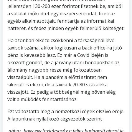
jellemzően 130-200 ezer forintot fizetnek be, amiből
a vállalat működtet egy diszpécserirodát, fizeti az
egyéb alkalmazottjait, fenntartja az informatikai
hátteret, és fedez minden egyéb felmerülő költséget.
Ha azonban elkezd csökkenni a társaságnál lévő
taxisok száma, akkor logikusan a back office-ra jutó
pénz is kevesebb lesz. Ez már a Covid idején is
okozott gondot, de a járvány utáni hónapokban az
állomány nagyobb része még fokozatosan
visszaépült. Ha a pandémia előtti szintet nem
sikerült is elérni, de a taxisok 70-80 százaléka
visszajött. Ez pedig a többségnél még bőven elég
volt a működés fenntartásához.
Ezt változtatta meg a nemzetközi cégek elszívó ereje.
A lapunknak nyilatkozó cégvezetők szerint
ahhoz, hogy egy taxitársaság a teljes budapesti piacot le