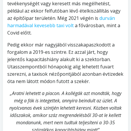
tevékenységét vagy keresett más megélhetést,
például az ekkor felfutóban lévő ételkiszállítás vagy
az építőipar területén. Még 2021 végén is
durván
harmadával kevesebb taxi volt
a fővárosban, mint a
Covid előtt.
Pedig ekkor már nagyjából visszakapaszkodott a
forgalom a 2019-es szintre. Ez azzal járt, hogy
jelentős kapacitáshiány alakult ki a szektorban.
Utasszempontból hónapokig alig lehetett fuvart
szerezni, a taxisok nézőpontjából azonban évtizedek
óta nem látott módon futott a szekér.
„Aratni lehetett a piacon. A kollégák azt mondták, hogy
még a fák is integettek, annyira beindult az üzlet. A
nyolcvanas évek szintjén lehetett keresni. Közben voltak
időszakok, amikor száz megrendelésből 30-at le kellett
mondanunk, mert nem tudtuk teljesíteni a 30-35
százalékos kapacitáshiány miatt”