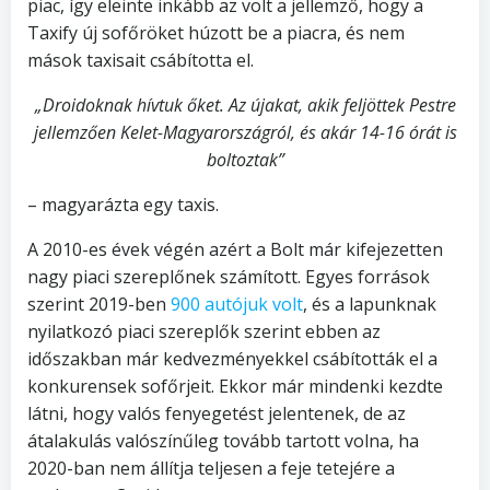
piac, így eleinte inkább az volt a jellemző, hogy a
Taxify új sofőröket húzott be a piacra, és nem
mások taxisait csábította el.
„Droidoknak hívtuk őket. Az újakat, akik feljöttek Pestre
jellemzően Kelet-Magyarországról, és akár 14-16 órát is
boltoztak”
– magyarázta egy taxis.
A 2010-es évek végén azért a Bolt már kifejezetten
nagy piaci szereplőnek számított. Egyes források
szerint 2019-ben
900 autójuk volt
, és a lapunknak
nyilatkozó piaci szereplők szerint ebben az
időszakban már kedvezményekkel csábították el a
konkurensek sofőrjeit. Ekkor már mindenki kezdte
látni, hogy valós fenyegetést jelentenek, de az
átalakulás valószínűleg tovább tartott volna, ha
2020-ban nem állítja teljesen a feje tetejére a