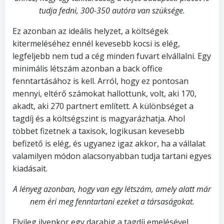
tudja fedni, 300-350 autóra van szüksége.
Ez azonban az ideális helyzet, a költségek
kitermeléséhez ennél kevesebb kocsi is elég,
legfeljebb nem tud a cég minden fuvart elvállalni. Egy
minimális létszám azonban a back office
fenntartásához is kell. Arról, hogy ez pontosan
mennyi, eltérő számokat hallottunk, volt, aki 170,
akadt, aki 270 partnert említett. A különbséget a
tagdíj és a költségszint is magyarázhatja. Ahol
többet fizetnek a taxisok, logikusan kevesebb
befizető is elég, és ugyanez igaz akkor, ha a vállalat
valamilyen módon alacsonyabban tudja tartani egyes
kiadásait.
A lényeg azonban, hogy van egy létszám, amely alatt már
nem éri meg fenntartani ezeket a társaságokat.
Elvileg ilyenkor egy darabig a tagdíj emelésével