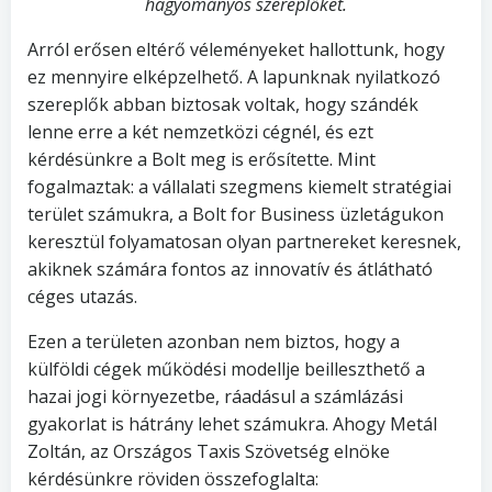
hagyományos szereplőket.
Arról erősen eltérő véleményeket hallottunk, hogy
ez mennyire elképzelhető. A lapunknak nyilatkozó
szereplők abban biztosak voltak, hogy szándék
lenne erre a két nemzetközi cégnél, és ezt
kérdésünkre a Bolt meg is erősítette. Mint
fogalmaztak: a vállalati szegmens kiemelt stratégiai
terület számukra, a Bolt for Business üzletágukon
keresztül folyamatosan olyan partnereket keresnek,
akiknek számára fontos az innovatív és átlátható
céges utazás.
Ezen a területen azonban nem biztos, hogy a
külföldi cégek működési modellje beilleszthető a
hazai jogi környezetbe, ráadásul a számlázási
gyakorlat is hátrány lehet számukra. Ahogy Metál
Zoltán, az Országos Taxis Szövetség elnöke
kérdésünkre röviden összefoglalta: