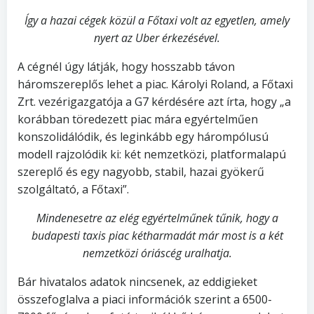
Így a hazai cégek közül a Főtaxi volt az egyetlen, amely
nyert az Uber érkezésével.
A cégnél úgy látják, hogy hosszabb távon
háromszereplős lehet a piac. Károlyi Roland, a Főtaxi
Zrt. vezérigazgatója a G7 kérdésére azt írta, hogy „a
korábban töredezett piac mára egyértelműen
konszolidálódik, és leginkább egy hárompólusú
modell rajzolódik ki: két nemzetközi, platformalapú
szereplő és egy nagyobb, stabil, hazai gyökerű
szolgáltató, a Főtaxi”.
Mindenesetre az elég egyértelműnek tűnik, hogy a
budapesti taxis piac kétharmadát már most is a két
nemzetközi óriáscég uralhatja.
Bár hivatalos adatok nincsenek, az eddigieket
összefoglalva a piaci információk szerint a 6500-