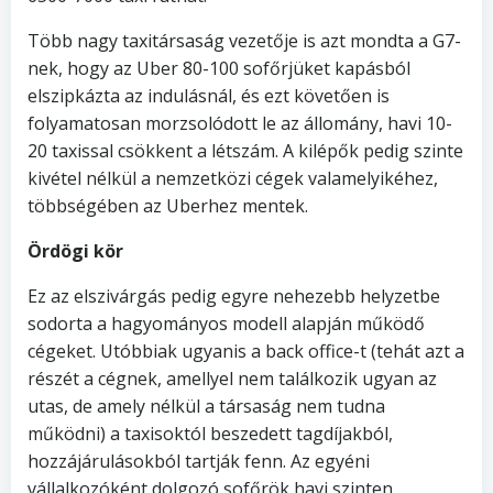
Több nagy taxitársaság vezetője is azt mondta a G7-
nek, hogy az Uber 80-100 sofőrjüket kapásból
elszipkázta az indulásnál, és ezt követően is
folyamatosan morzsolódott le az állomány, havi 10-
20 taxissal csökkent a létszám. A kilépők pedig szinte
kivétel nélkül a nemzetközi cégek valamelyikéhez,
többségében az Uberhez mentek.
Ördögi kör
Ez az elszivárgás pedig egyre nehezebb helyzetbe
sodorta a hagyományos modell alapján működő
cégeket. Utóbbiak ugyanis a back office-t (tehát azt a
részét a cégnek, amellyel nem találkozik ugyan az
utas, de amely nélkül a társaság nem tudna
működni) a taxisoktól beszedett tagdíjakból,
hozzájárulásokból tartják fenn. Az egyéni
vállalkozóként dolgozó sofőrök havi szinten