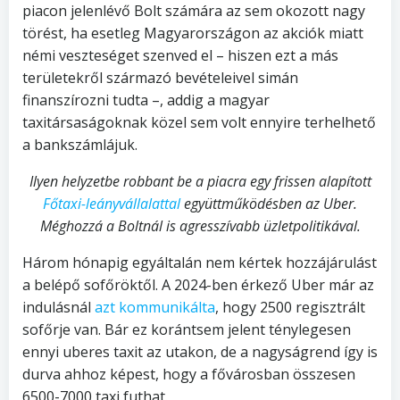
piacon jelenlévő Bolt számára az sem okozott nagy
törést, ha esetleg Magyarországon az akciók miatt
némi veszteséget szenved el – hiszen ezt a más
területekről származó bevételeivel simán
finanszírozni tudta –, addig a magyar
taxitársaságoknak közel sem volt ennyire terhelhető
a bankszámlájuk.
Ilyen helyzetbe robbant be a piacra egy frissen alapított
Főtaxi-leányvállalattal
együttműködésben az Uber.
Méghozzá a Boltnál is agresszívabb üzletpolitikával.
Három hónapig egyáltalán nem kértek hozzájárulást
a belépő sofőröktől. A 2024-ben érkező Uber már az
indulásnál
azt kommunikálta
, hogy 2500 regisztrált
sofőrje van. Bár ez korántsem jelent ténylegesen
ennyi uberes taxit az utakon, de a nagyságrend így is
durva ahhoz képest, hogy a fővárosban összesen
6500-7000 taxi futhat.