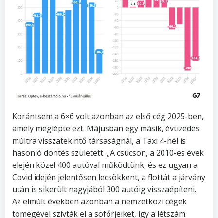
Korántsem a 6×6 volt azonban az első cég 2025-ben,
amely meglépte ezt. Májusban egy másik, évtizedes
múltra visszatekintő társaságnál, a Taxi 4-nél is
hasonló döntés született. „A csúcson, a 2010-es évek
elején közel 400 autóval működtünk, és ez ugyan a
Covid idején jelentősen lecsökkent, a flottát a járvány
után is sikerült nagyjából 300 autóig visszaépíteni.
Az elmúlt években azonban a nemzetközi cégek
tömegével szívták el a sofőrjeiket, így a létszám