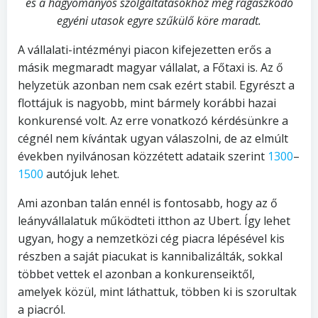
és a hagyományos szolgáltatásokhoz még ragaszkodó
egyéni utasok egyre szűkülő köre maradt.
A vállalati-intézményi piacon kifejezetten erős a
másik megmaradt magyar vállalat, a Főtaxi is. Az ő
helyzetük azonban nem csak ezért stabil. Egyrészt a
flottájuk is nagyobb, mint bármely korábbi hazai
konkurensé volt. Az erre vonatkozó kérdésünkre a
cégnél nem kívántak ugyan válaszolni, de az elmúlt
években nyilvánosan közzétett adataik szerint
1300
–
1500
autójuk lehet.
Ami azonban talán ennél is fontosabb, hogy az ő
leányvállalatuk működteti itthon az Ubert. Így lehet
ugyan, hogy a nemzetközi cég piacra lépésével kis
részben a saját piacukat is kannibalizálták, sokkal
többet vettek el azonban a konkurenseiktől,
amelyek közül, mint láthattuk, többen ki is szorultak
a piacról.