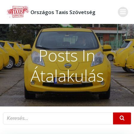
Skip
to
Országos Taxis Szövetség
content
Posts In
Átalakulás