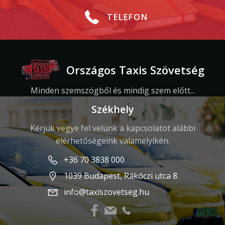
TELEFON
Országos Taxis Szövetség
Minden szemszögből és mindig szem előtt...
Székhely
Kérjük vegye fel velünk a kapcsolatot alábbi
elérhetőségeink valamelyikén.
+36 70 3838 000
1039 Budapest, Rákóczi utca 8.
info@taxiszovetseg.hu