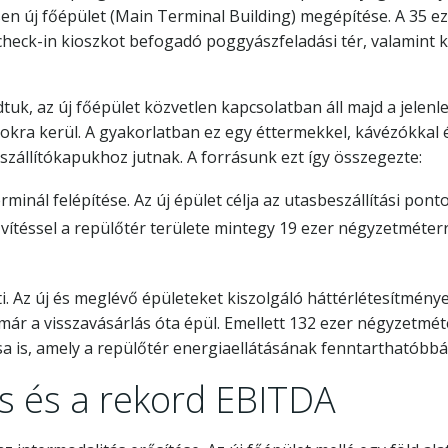
jesen új főépület (Main Terminal Building) megépítése. A 35
 check-in kioszkot befogadó poggyászfeladási tér, valamint 
k, az új főépület közvetlen kapcsolatban áll majd a jelenle
okra kerül. A gyakorlatban ez egy éttermekkel, kávézókkal é
zállítókapukhoz jutnak. A forrásunk ezt így összegezte:
inál felépítése. Az új épület célja az utasbeszállítási pon
ővítéssel a repülőtér területe mintegy 19 ezer négyzetméter
i. Az új és meglévő épületeket kiszolgáló háttérlétesítmény
b már a visszavásárlás óta épül. Emellett 132 ezer négyzetmét
 is, amely a repülőtér energiaellátásának fenntarthatóbbá t
és és a rekord EBITDA