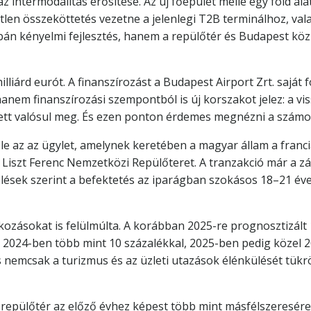
 intermodalitás erősítése. Az új főépület mellé egy föld alat
tlen összeköttetés vezetne a jelenlegi T2B terminálhoz, val
pán kényelmi fejlesztés, hanem a repülőtér és Budapest köz
illiárd eurót. A finanszírozást a Budapest Airport Zrt. saját
 hanem finanszírozási szempontból is új korszakot jelez: a vi
ellett valósul meg. És ezen ponton érdemes megnézni a számo
e az az ügylet, amelynek keretében a magyar állam a francia 
 Liszt Ferenc Nemzetközi Repülőteret. A tranzakció már a z
lések szerint a befektetés az iparágban szokásos 18–21 éves
zásokat is felülmúlta. A korábban 2025-re prognosztizált 16
gy 2024-ben több mint 10 százalékkal, 2025-ben pedig közel
s nemcsak a turizmus és az üzleti utazások élénkülését tük
A repülőtér az előző évhez képest több mint másfélszeresére 