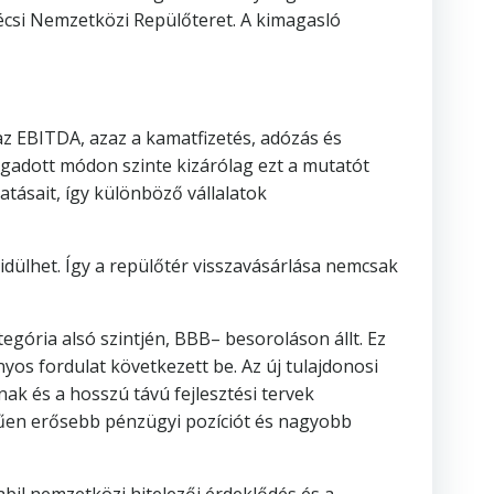
csi Nemzetközi Repülőteret. A kimagasló
z EBITDA, azaz a kamatfizetés, adózás és
ogadott módon szinte kizárólag ezt a mutatót
tásait, így különböző vállalatok
vidülhet. Így a repülőtér visszavásárlása nemcsak
gória alsó szintjén, BBB– besoroláson állt. Ez
yos fordulat következett be. Az új tulajdonosi
k és a hosszú távú fejlesztési tervek
műen erősebb pénzügyi pozíciót és nagyobb