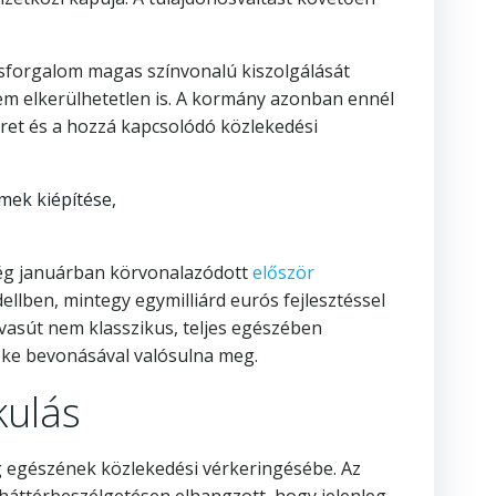
asforgalom magas színvonalú kiszolgálását
nem elkerülhetetlen is. A kormány azonban ennél
ret és a hozzá kapcsolódó közlekedési
mek kiépítése,
 még januárban körvonalazódott
először
ellben, mintegy egymilliárd eurós fejlesztéssel
svasút nem klasszikus, teljes egészében
őke bevonásával valósulna meg.
kulás
g egészének közlekedési vérkeringésébe. Az