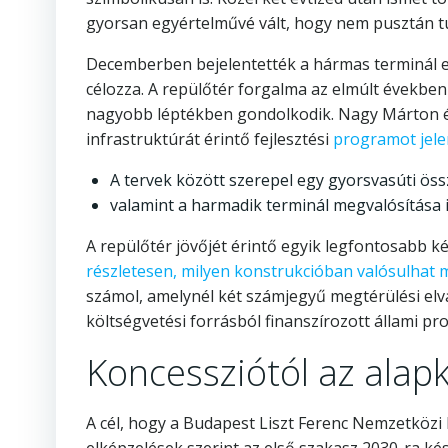
gyorsan egyértelművé vált, hogy nem pusztán tu
Decemberben bejelentették a hármas terminál el
célozza. A repülőtér forgalma az elmúlt években
nagyobb léptékben gondolkodik. Nagy Márton és 
infrastruktúrát érintő fejlesztési
programot jele
A tervek között szerepel egy gyorsvasúti öss
valamint a harmadik terminál megvalósítása i
A repülőtér jövőjét érintő egyik legfontosabb 
részletesen, milyen konstrukcióban valósulhat
számol, amelynél két számjegyű megtérülési elvá
költségvetési forrásból finanszírozott állami 
Koncessziótól az alapk
A cél, hogy a Budapest Liszt Ferenc Nemzetköz