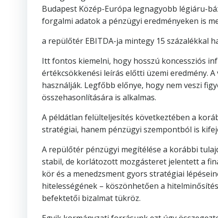
Budapest Közép-Európa legnagyobb légiáru-bázi
forgalmi adatok a pénzügyi eredményeken is me
a repülőtér EBITDA-ja mintegy 15 százalékkal ha
Itt fontos kiemelni, hogy hosszú koncessziós i
értékcsökkenési leírás előtti üzemi eredmény. A
használják. Legfőbb előnye, hogy nem veszi fig
összehasonlítására is alkalmas.
A példátlan felülteljesítés következtében a korá
stratégiai, hanem pénzügyi szempontból is kife
A repülőtér pénzügyi megítélése a korábbi tulaj
stabil, de korlátozott mozgásteret jelentett a f
kör és a menedzsment gyors stratégiai lépésein
hitelességének – köszönhetően a hitelminősítés
befektetői bizalmat tükröz.