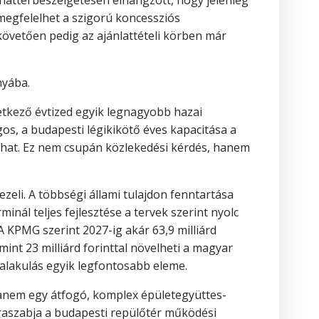
A háttérbeszélgetésen elhangzott, hogy jelenleg
megfelelhet a szigorú koncessziós
t követően pedig az ajánlattételi körben már
nyába.
vetkező évtized egyik legnagyobb hazai
gos, a budapesti légikikötő éves kapacitása a
álhat. Ez nem csupán közlekedési kérdés, hanem
zeli. A többségi állami tulajdon fenntartása
inál teljes fejlesztése a tervek szerint nyolc
A KPMG szerint 2027-ig akár 63,9 milliárd
nt 23 milliárd forinttal növelheti a magyar
talakulás egyik legfontosabb eleme.
 hanem egy átfogó, komplex épületegyüttes-
újraszabja a budapesti repülőtér működési