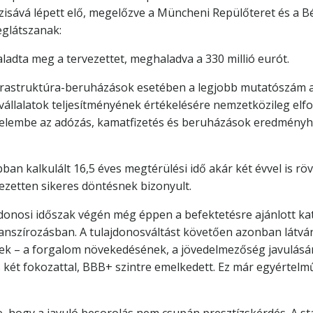
sává lépett elő, megelőzve a Müncheni Repülőteret és a Bé
glátszanak:
ladta meg a tervezettet, meghaladva a 330 millió eurót.
nfrastruktúra-beruházások esetében a legjobb mutatószám a
 vállalatok teljesítményének értékelésére nemzetközileg elf
yelembe az adózás, kamatfizetés és beruházások eredményha
bban kalkulált 16,5 éves megtérülési idő akár két évvel is rö
jezetten sikeres döntésnek bizonyult.
donosi időszak végén még éppen a befektetésre ajánlott kate
inanszírozásban. A tulajdonosváltást követően azonban látván
ek – a forgalom növekedésének, a jövedelmezőség javulásána
 két fokozattal, BBB+ szintre emelkedett. Ez már egyértel