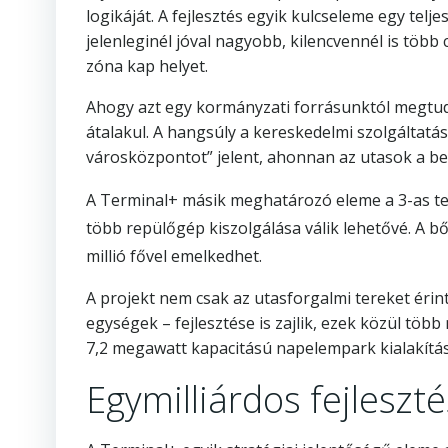
logikáját. A fejlesztés egyik kulcseleme egy tel
jelenleginél jóval nagyobb, kilencvennél is több
zóna kap helyet.
Ahogy azt egy kormányzati forrásunktól megtudtu
átalakul. A hangsúly a kereskedelmi szolgáltatás
városközpontot” jelent, ahonnan az utasok a bes
A Terminal+ másik meghatározó eleme a 3-as term
több repülőgép kiszolgálása válik lehetővé. A b
millió fővel emelkedhet.
A projekt nem csak az utasforgalmi tereket érint
egységek – fejlesztése is zajlik, ezek közül töb
7,2 megawatt kapacitású napelempark kialakítása
Egymilliárdos fejleszt