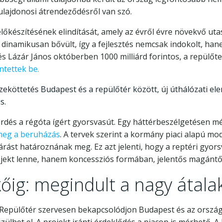
lajdonosi átrendeződésről van szó.
őkészítésének elindítását, amely az évről évre növekvő ut
 dinamikusan bővült, így a fejlesztés nemcsak indokolt, ha
Lázár János októberben 1000 milliárd forintos, a repülőte
ntettek be.
zeköttetés Budapest és a repülőtér között, új úthálózati ele
s.
kérdés a régóta ígért gyorsvasút. Egy háttérbeszélgetésen
 meg a beruházás
. A tervek szerint a kormány piaci alapú mod
rást határoznának meg. Ez azt jelenti, hogy a reptéri gyor
projekt lenne, hanem koncessziós formában, jelentős magánt
őig: megindult a nagy átala
i Repülőtér szervesen bekapcsolódjon Budapest és az orszá