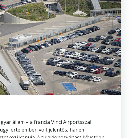
ar állam – a francia Vinci Airportsszal
ügyi értelemben volt jelentős, hanem
mzetközi kapuja. A tulajdonosváltást követően