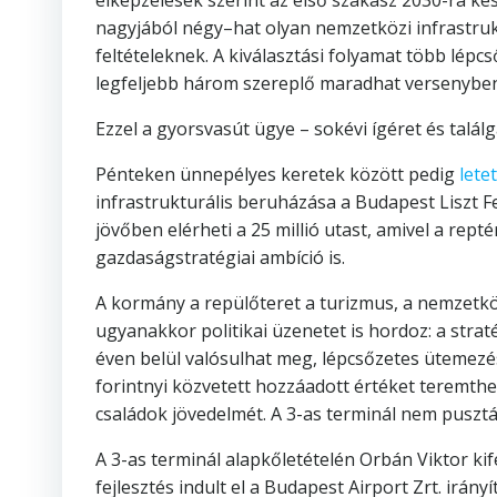
elképzelések szerint az első szakasz 2030-ra kés
nagyjából négy–hat olyan nemzetközi infrastruk
feltételeknek. A kiválasztási folyamat több lépcs
legfeljebb három szereplő maradhat versenyben
Ezzel a gyorsvasút ügye – sokévi ígéret és talál
Pénteken ünnepélyes keretek között pedig
lete
infrastrukturális beruházása a Budapest Liszt Fe
jövőben elérheti a 25 millió utast, amivel a re
gazdaságstratégiai ambíció is.
A kormány a repülőteret a turizmus, a nemzetközi
ugyanakkor politikai üzenetet is hordoz: a strat
éven belül valósulhat meg, lépcsőzetes ütemezés
forintnyi közvetett hozzáadott értéket teremthe
családok jövedelmét. A 3-as terminál nem pusztá
A 3-as terminál alapkőletételén Orbán Viktor ki
fejlesztés indult el a Budapest Airport Zrt. ir