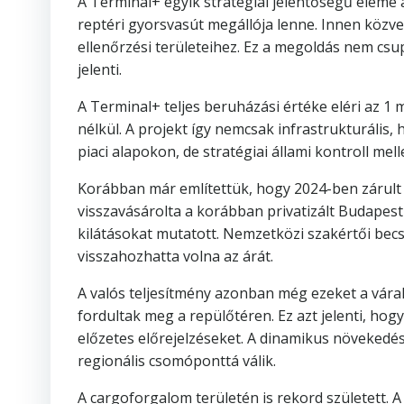
A Terminal+ egyik stratégiai jelentőségű eleme az
reptéri gyorsvasút megállója lenne. Innen közve
ellenőrzési területeihez. Ez a megoldás nem csu
jelenti.
A Terminal+ teljes beruházási értéke eléri az 1 m
nélkül. A projekt így nemcsak infrastrukturális,
piaci alapokon, de stratégiai állami kontroll m
Korábban már említettük, hogy 2024-ben zárult l
visszavásárolta a korábban privatizált Budapest
kilátásokat mutatott. Nemzetközi szakértői becs
visszahozhatta volna az árát.
A valós teljesítmény azonban még ezeket a várako
fordultak meg a repülőtéren. Ez azt jelenti, ho
előzetes előrejelzéseket. A dinamikus növekedé
regionális csomóponttá válik.
A cargoforgalom területén is rekord született. 