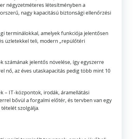
 ezer négyzetméteres létesítményben a
korszerű, nagy kapacitású biztonsági ellenőrzési
gi terminálokkal, amelyek funkciója jelentősen
s üzletekkel teli, modern „repülőtéri
tok számának jelentős növelése, így egyszerre
rel nő, az éves utaskapacitás pedig több mint 10
ek – IT-központok, irodák, áramellátási
errel bővül a forgalmi előtér, és tervben van egy
ételét szolgálja.