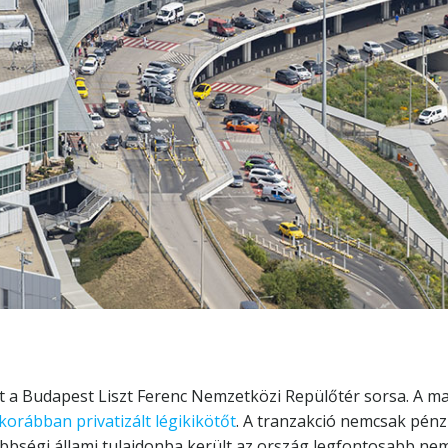
a Budapest Liszt Ferenc Nemzetközi Repülőtér sorsa. A magy
korábban privatizált légikikötőt
. A tranzakció nemcsak pénz
többségi állami tulajdonba került az ország legfontosabb ne