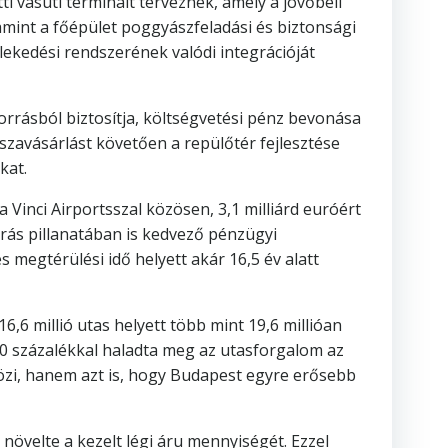
ti vasúti terminált terveznek, amely a jövőbeli
amint a főépület poggyászfeladási és biztonsági
lekedési rendszerének valódi integrációját
 forrásból biztosítja, költségvetési pénz bevonása
sszavásárlást követően a repülőtér fejlesztése
kat.
Vinci Airportsszal közösen, 3,1 milliárd euróért
árás pillanatában is kedvező pénzügyi
 megtérülési idő helyett akár 16,5 év alatt
,6 millió utas helyett több mint 19,6 millióan
 20 százalékkal haladta meg az utasforgalom az
rözi, hanem azt is, hogy Budapest egyre erősebb
növelte a kezelt légi áru mennyiségét. Ezzel