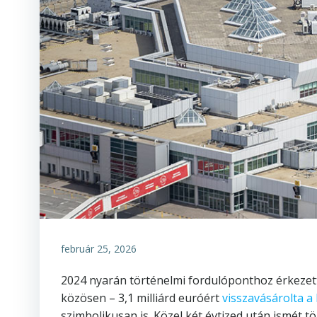
február 25, 2026
2024 nyarán történelmi fordulóponthoz érkezett 
közösen – 3,1 milliárd euróért
visszavásárolta a 
szimbolikusan is. Közel két évtized után ismét 