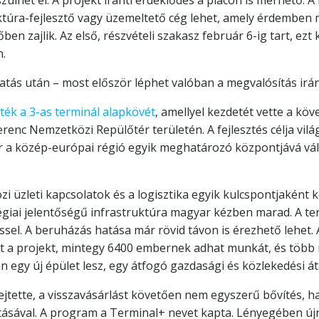
zülhet el. A projekt iránti érdeklődés a piacon is mérhető. 
túra-fejlesztő vagy üzemeltető cég lehet, amely érdemben 
őben zajlik. Az első, részvételi szakasz február 6-ig tart, ez
.
gatás után – most először léphet valóban a megvalósítás irá
tték a 3-as terminál alapkövét
, amellyel kezdetét vette a kö
renc Nemzetközi Repülőtér területén. A fejlesztés célja vilá
ptér a közép-európai régió egyik meghatározó központjává v
 üzleti kapcsolatok és a logisztika egyik kulcspontjaként ke
égiai jelentőségű infrastruktúra magyar kézben marad. A term
sel. A beruházás hatása már rövid távon is érezhető lehet. 
t a projekt, mintegy 6400 embernek adhat munkát, és több mi
n egy új épület lesz, egy átfogó gazdasági és közlekedési á
fejtette, a visszavásárlást követően nem egyszerű bővítés,
ányításával. A program a Terminal+ nevet kapta. Lényegében 