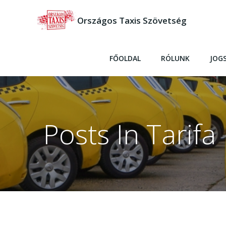
Skip
to
Országos Taxis Szövetség
content
FŐOLDAL
RÓLUNK
JOG
Posts In Tarifa