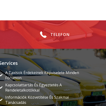
TELEFON
Services
A Taxisok Érdekeinek Képviselete Minden
Fórumon
Kapcsolattartás És Egyeztetés A
Rendeletalkotókkal
Információk Közvetítése És Szakmai
Tanácsadás