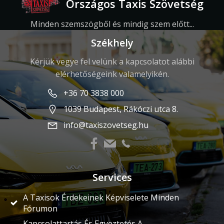
Országos Taxis Szövetség
Minden szemszögből és mindig szem előtt...
Székhely
Kérjük vegye fel velünk a kapcsolatot alábbi
elérhetőségeink valamelyikén.
+36 70 3838 000
1039 Budapest, Rákóczi utca 8.
info@taxiszovetseg.hu
Services
A Taxisok Érdekeinek Képviselete Minden
Fórumon
Kapcsolattartás És Egyeztetés A