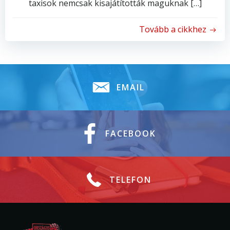
taxisok nemcsak kisajátították maguknak […]
Tovább a cikkhez
EMAIL
FACEBOOK
TELEFON