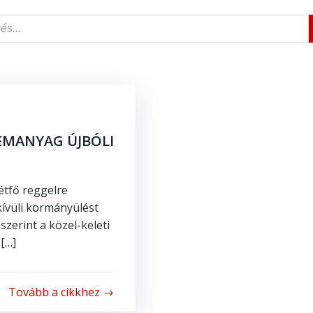
EMANYAG ÚJBÓLI
hétfő reggelre
kívüli kormányülést
szerint a közel-keleti
 […]
Tovább a cikkhez