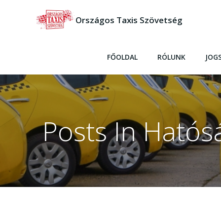
Skip
to
Országos Taxis Szövetség
content
FŐOLDAL
RÓLUNK
JOG
Posts In Hatósá