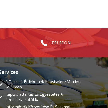
TELEFON
Services
A Taxisok Érdekeinek Képviselete Minden
Fórumon
Kapcsolattartás És Egyeztetés A
Rendeletalkotókkal
Információk Közvetítése És Szakmai