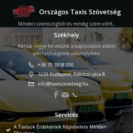
Országos Taxis Szövetség
Minden szemszögből és mindig szem előtt...
Székhely
Kérjük vegye fel velünk a kapcsolatot alábbi
elérhetőségeink valamelyikén.
+36 70 3838 000
1039 Budapest, Rákóczi utca 8.
info@taxiszovetseg.hu
Services
A Taxisok Érdekeinek Képviselete Minden