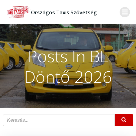
Skip
to
Országos Taxis Szövetség
content
Posts In BL
Döntő 2026