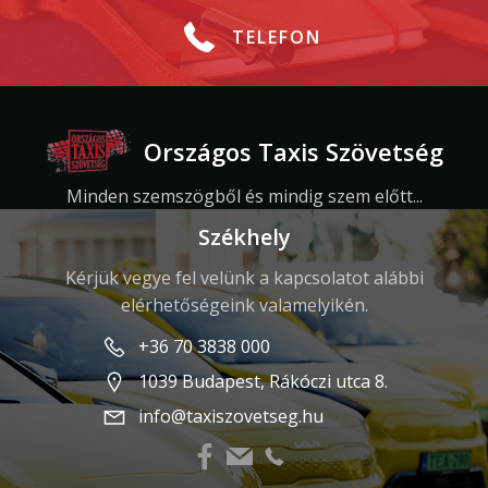
TELEFON
Országos Taxis Szövetség
Minden szemszögből és mindig szem előtt...
Székhely
Kérjük vegye fel velünk a kapcsolatot alábbi
elérhetőségeink valamelyikén.
+36 70 3838 000
1039 Budapest, Rákóczi utca 8.
info@taxiszovetseg.hu