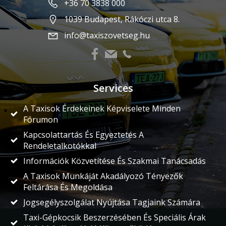
+36 70 3838 000
1039 Budapest, Rákóczi utca 8.
info@taxiszovetseg.hu
Services
A Taxisok Érdekeinek Képviselete Minden
Fórumon
Kapcsolattartás És Egyeztetés A
Rendeletalkotókkal
Információk Közvetítése És Szakmai Tanácsadás
A Taxisok Munkáját Akadályozó Tényezők
Feltárása És Megoldása
Jogsegélyszolgálat Nyújtása Tagjaink Számára
Taxi-Gépkocsik Beszerzésében És Speciális Árak