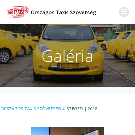
Skip
to
Országos Taxis Szövetség
content
Galéria
ORSZÁGOS TAXIS SZÖVETSÉG
»
SZEGED | 2018