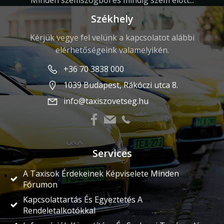
Minden szemszögből és mindig szem előtt...
Székhely
Kérjük vegye fel velünk a kapcsolatot alábbi
elérhetőségeink valamelyikén.
+36 70 3838 000
1039 Budapest, Rákóczi utca 8.
info@taxiszovetseg.hu
Services
A Taxisok Érdekeinek Képviselete Minden
Fórumon
Kapcsolattartás És Egyeztetés A
Rendeletalkotókkal