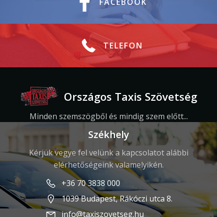
FACEBOOK
TELEFON
Országos Taxis Szövetség
Minden szemszögből és mindig szem előtt...
Székhely
Kérjük vegye fel velünk a kapcsolatot alábbi
elérhetőségeink valamelyikén.
+36 70 3838 000
1039 Budapest, Rákóczi utca 8.
info@taxiszovetseg.hu