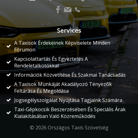
Services
A Taxisok Érdekeinek Képviselete Minden
Fórumon
Kapcsolattartás És Egyeztetés A
Rendeletalkotókkal
Információk Közvetítése És Szakmai Tanácsadás
A Taxisok Munkáját Akadályozó Tényezők
Feltárása És Megoldása
Jogsegélyszolgálat Nyújtása Tagjaink Számára
Taxi-Gépkocsik Beszerzésében És Speciális Árak
Kialakításában Való Közreműködés
© 2026 Országos Taxis Szövetség