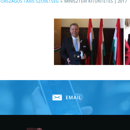
ORSZÁGOS TAXIS SZÖVETSÉG
»
MINISZTERI KITŰNTETÉS | 2017
EMAIL