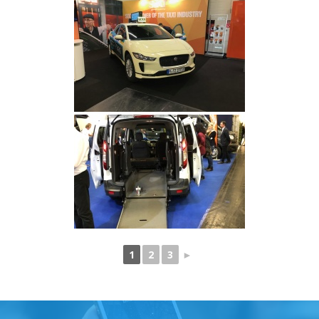
1
2
3
►