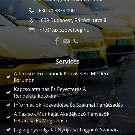
+36 70 3838 000
1039 Budapest, Rákóczi utca 8.
info@taxiszovetseg.hu
Services
A Taxisok Érdekeinek Képviselete Minden
Fórumon
Kapcsolattartás És Egyeztetés A
Rendeletalkotókkal
Információk Közvetítése És Szakmai Tanácsadás
A Taxisok Munkáját Akadályozó Tényezők
Feltárása És Megoldása
Jogsegélyszolgálat Nyújtása Tagjaink Számára