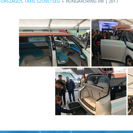
ORSZÁGOS TAXIS SZÖVETSÉG
»
HUNGARORING VW | 2017