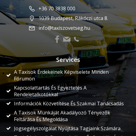
+36 70 3838 000
1039 Budapest, Rákóczi utca 8.
info@taxiszovetseg.hu
Services
A Taxisok Érdekeinek Képviselete Minden
Fórumon
Kapcsolattartás És Egyeztetés A
Rendeletalkotókkal
Információk Közvetítése És Szakmai Tanácsadás
A Taxisok Munkáját Akadályozó Tényezők
Feltárása És Megoldása
Jogsegélyszolgálat Nyújtása Tagjaink Számára