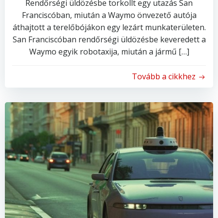
Rendőrségi üldözésbe torkollt egy utazás San
Franciscóban, miután a Waymo önvezető autója
áthajtott a terelőbójákon egy lezárt munkaterületen.
San Franciscóban rendőrségi üldözésbe keveredett a
Waymo egyik robotaxija, miután a jármű […]
Tovább a cikkhez