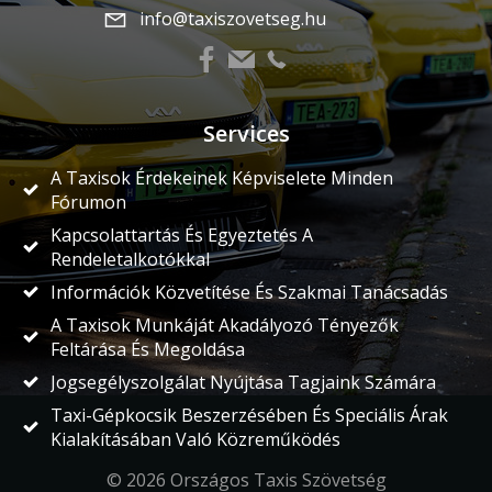
info@taxiszovetseg.hu
Services
A Taxisok Érdekeinek Képviselete Minden
Fórumon
Kapcsolattartás És Egyeztetés A
Rendeletalkotókkal
Információk Közvetítése És Szakmai Tanácsadás
A Taxisok Munkáját Akadályozó Tényezők
Feltárása És Megoldása
Jogsegélyszolgálat Nyújtása Tagjaink Számára
Taxi-Gépkocsik Beszerzésében És Speciális Árak
Kialakításában Való Közreműködés
© 2026 Országos Taxis Szövetség