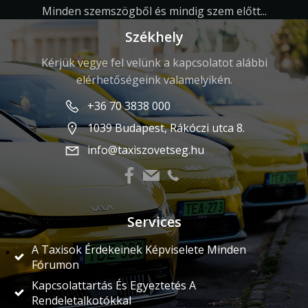
Minden szemszögből és mindig szem előtt...
Székhely
Kérjük vegye fel velünk a kapcsolatot alábbi
elérhetőségeink valamelyikén.
+36 70 3838 000
1039 Budapest, Rákóczi utca 8.
info@taxiszovetseg.hu
Services
A Taxisok Érdekeinek Képviselete Minden
Fórumon
Kapcsolattartás És Egyeztetés A
Rendeletalkotókkal