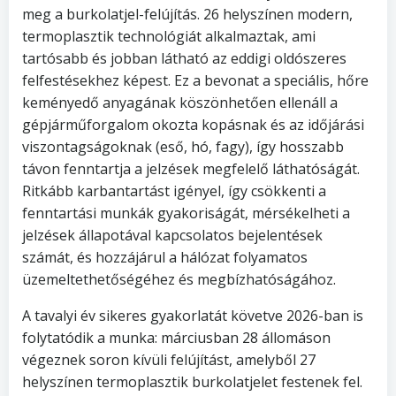
meg a burkolatjel-felújítás. 26 helyszínen modern,
termoplasztik technológiát alkalmaztak, ami
tartósabb és jobban látható az eddigi oldószeres
felfestésekhez képest. Ez a bevonat a speciális, hőre
keményedő anyagának köszönhetően ellenáll a
gépjárműforgalom okozta kopásnak és az időjárási
viszontagságoknak (eső, hó, fagy), így hosszabb
távon fenntartja a jelzések megfelelő láthatóságát.
Ritkább karbantartást igényel, így csökkenti a
fenntartási munkák gyakoriságát, mérsékelheti a
jelzések állapotával kapcsolatos bejelentések
számát, és hozzájárul a hálózat folyamatos
üzemeltethetőségéhez és megbízhatóságához.
A tavalyi év sikeres gyakorlatát követve 2026-ban is
folytatódik a munka: márciusban 28 állomáson
végeznek soron kívüli felújítást, amelyből 27
helyszínen termoplasztik burkolatjelet festenek fel.