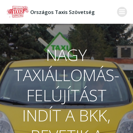
Skip
to
Országos Taxis Szövetség
content
NAGY
TAXIÁLLOMÁS-
FELÚJÍTÁST
INDÍT A BKK,