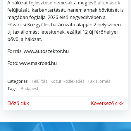
A hálózat fejlesztése nemcsak a meglévő állomások
felújítását, karbantartását, hanem annak bővítését is
magában foglalja: 2026 első negyedévében a
Fővárosi Közgyűlés határozata alapján 2 helyszínen
új taxiállomást létesítenek, ezáltal 12 új férőhellyel
bővül a hálózat.
Forrás: www.autoszektor.hu
Fotó: www.maxroad.hu
Categories:
Felújítás
Közúti közlekedés
Taxiállomás
Tags:
Budapest
Bejegyzés
Bejegyzés
Előző cikk
Következő cikk
Navigáció
Navigáció