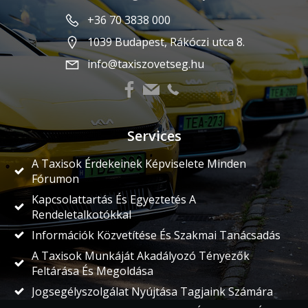
+36 70 3838 000
1039 Budapest, Rákóczi utca 8.
info@taxiszovetseg.hu
Services
A Taxisok Érdekeinek Képviselete Minden
Fórumon
Kapcsolattartás És Egyeztetés A
Rendeletalkotókkal
Információk Közvetítése És Szakmai Tanácsadás
A Taxisok Munkáját Akadályozó Tényezők
Feltárása És Megoldása
Jogsegélyszolgálat Nyújtása Tagjaink Számára