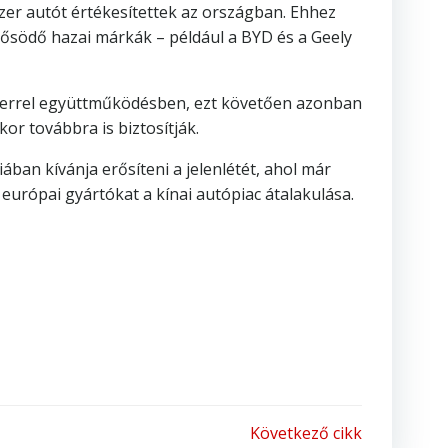
zer autót értékesítettek az országban. Ehhez
rősödő hazai márkák – például a BYD és a Geely
rtnerrel együttműködésben, ezt követően azonban
or továbbra is biztosítják.
ában kívánja erősíteni a jelenlétét, ahol már
s európai gyártókat a kínai autópiac átalakulása.
Következő cikk