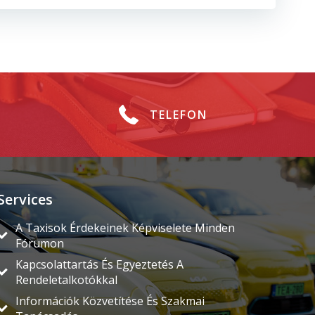
TELEFON
Services
A Taxisok Érdekeinek Képviselete Minden
Fórumon
Kapcsolattartás És Egyeztetés A
Rendeletalkotókkal
Információk Közvetítése És Szakmai