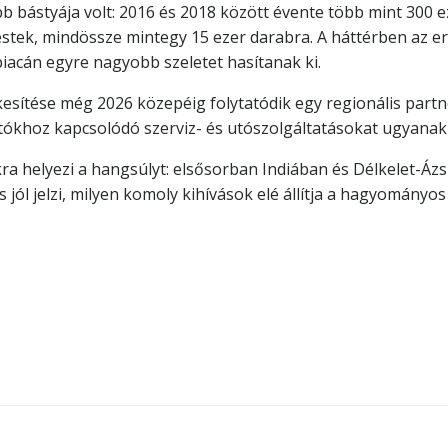
b bástyája volt: 2016 és 2018 között évente több mint 300 e
estek, mindössze mintegy 15 ezer darabra. A háttérben az e
piacán egyre nagyobb szeletet hasítanak ki.
tékesítése még 2026 közepéig folytatódik egy regionális pa
utókhoz kapcsolódó szerviz- és utószolgáltatásokat ugyanakk
ra helyezi a hangsúlyt: elsősorban Indiában és Délkelet-Ázsi
 jól jelzi, milyen komoly kihívások elé állítja a hagyományo
Bejegyzés