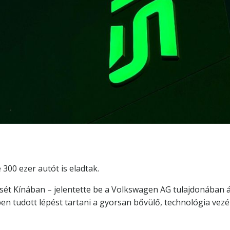
 300 ezer autót is eladtak.
sét Kínában – jelentette be a Volkswagen AG tulajdonában á
n tudott lépést tartani a gyorsan bővülő, technológia vezér