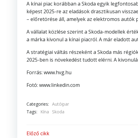
A kínai piac korábban a Skoda egyik legfontosab
képest 2025-re az eladások drasztikusan vissza
– előretörése áll, amelyek az elektromos autók 
A vállalat közlése szerint a Skoda-modellek ér
a márka kivonul a kínai piacról. A már eladott a
A stratégiai váltás részeként a Skoda más régiók
2025-ben is növekedést tudott elérni. A kivonulás
Forrás: www.hvg.hu
Fotó: www.linkedin.com
Categories:
Autóipar
Tags:
Kína
Skoda
Bejegyzés
Előző cikk